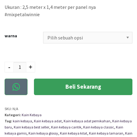
Ukuran : 2,5 meter x 1,4 meter per panel nya
#mixpetalwinnie
warna
Kuantitas BAHAN
KAIN KEBAYA SEMI
-
+
ITALY WINNIE
Beli Sekarang
SKU:
N/A
Kategori:
Kain Kebaya
Tag:
kain kebaya
,
Kain kebaya adat
,
Kain kebaya adat pernikahan
,
Kain kebaya
baru
,
Kain kebaya best seller
,
Kain kebaya cantik
,
Kain kebaya classic
,
Kain
kebaya gamis
,
Kain kebaya glossy
,
Kain kebaya kilat
,
Kain kebaya lamaran
,
Kain