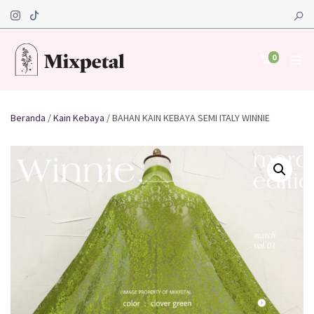
0
Beranda
/
Kain Kebaya
/ BAHAN KAIN KEBAYA SEMI ITALY WINNIE