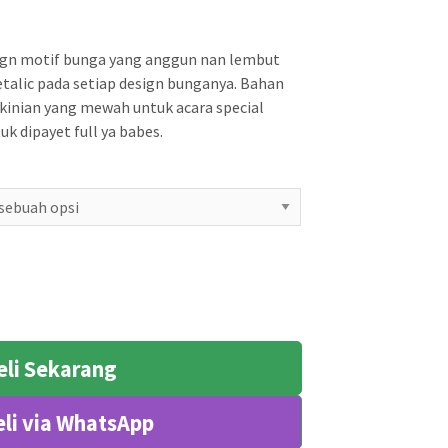
sign motif bunga yang anggun nan lembut
alic pada setiap design bunganya. Bahan
ekinian yang mewah untuk acara special
k dipayet full ya babes.
eli Sekarang
li via WhatsApp