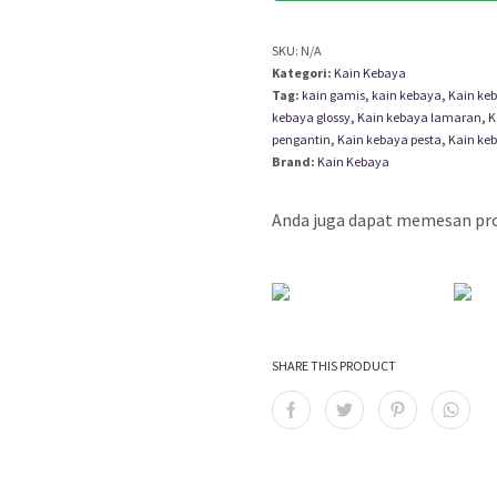
SKU:
N/A
Kategori:
Kain Kebaya
Tag:
kain gamis
,
kain kebaya
,
Kain ke
kebaya glossy
,
Kain kebaya lamaran
,
K
pengantin
,
Kain kebaya pesta
,
Kain keb
Brand:
Kain Kebaya
Anda juga dapat memesan prod
SHARE THIS PRODUCT