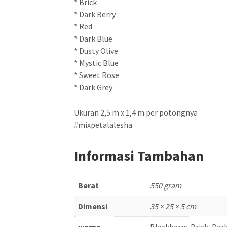
* Brick
* Dark Berry
* Red
* Dark Blue
* Dusty Olive
* Mystic Blue
* Sweet Rose
* Dark Grey
Ukuran 2,5 m x 1,4 m per potongnya
#mixpetalalesha
Informasi Tambahan
Berat
550 gram
Dimensi
35 × 25 × 5 cm
warna
Blackberry, Brick, Dar