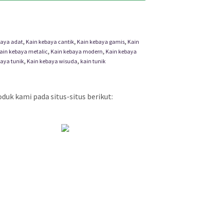
baya adat
,
Kain kebaya cantik
,
Kain kebaya gamis
,
Kain
ain kebaya metalic
,
Kain kebaya modern
,
Kain kebaya
aya tunik
,
Kain kebaya wisuda
,
kain tunik
uk kami pada situs-situs berikut: