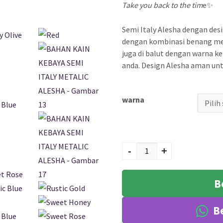
Take you back to the tim
e✨
Semi Italy Alesha dengan de
dengan kombinasi benang met
juga di balut dengan warna k
anda. Design Alesha aman untu
warna
Kuantitas BAHAN
KAIN KEBAYA SEMI
-
+
ITALY METALIC
ALESHA
B
Be