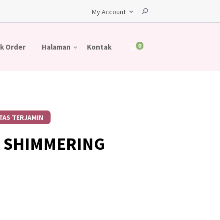
My Account
0
k Order
Halaman
Kontak
TAS TERJAMIN
A SHIMMERING