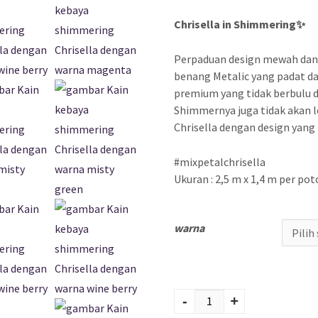
Chrisella in Shimmering✨
Perpaduan design mewah da
benang Metalic yang padat da
premium yang tidak berbulu d
Shimmernya juga tidak akan le
Chrisella dengan design yang 
#mixpetalchrisella
Ukuran : 2,5 m x 1,4 m per po
warna
Kuantitas KAIN
KEBAYA
-
+