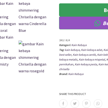
SHIMMERING
CHRISELLA
B
Be
SKU:
N/A
Kategori:
Kain Kebaya
Tag:
kain kebaya
,
Kain kebaya adat
,
Kai
best seller
,
Kain kebaya cantik
,
Kain keb
kebaya metalic
,
Kain kebaya mixpetal
,
K
pernikahan
,
Kain kebaya pesta
,
Kain k
chrisella
Brand:
Kain Kebaya
SHARE THIS PRODUCT