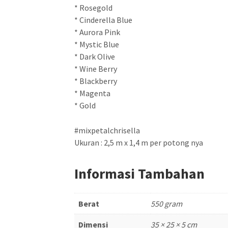
* Rosegold
* Cinderella Blue
* Aurora Pink
* Mystic Blue
* Dark Olive
* Wine Berry
* Blackberry
* Magenta
* Gold
#mixpetalchrisella
Ukuran : 2,5 m x 1,4 m per potong nya
Informasi Tambahan
Berat
550 gram
Dimensi
35 × 25 × 5 cm