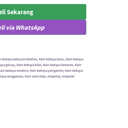
eli Sekarang
li via WhatsApp
n kebaya adat pernikahan
,
Kain kebaya baru
,
Kain kebaya
aya glossy
,
Kain kebaya kilat
,
Kain kebaya lamaran
,
Kain
ain kebaya modern
,
Kain kebaya pengantin
,
Kain kebaya
ebaya seragaman
,
Kain semi italy
,
mixpetal
,
mixpetal