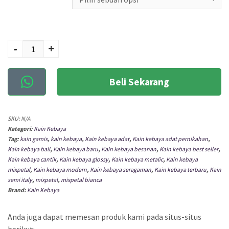
Kuantitas KAIN
KEBAYA SEMI
-
+
PERANCIS METALIC
BIANCA
Beli Sekarang
SKU:
N/A
Kategori:
Kain Kebaya
Tag:
kain gamis
,
kain kebaya
,
Kain kebaya adat
,
Kain kebaya adat pernikahan
,
Kain kebaya bali
,
Kain kebaya baru
,
Kain kebaya besanan
,
Kain kebaya best seller
,
Kain kebaya cantik
,
Kain kebaya glossy
,
Kain kebaya metalic
,
Kain kebaya
mixpetal
,
Kain kebaya modern
,
Kain kebaya seragaman
,
Kain kebaya terbaru
,
Kain
semi italy
,
mixpetal
,
mixpetal bianca
Brand:
Kain Kebaya
Anda juga dapat memesan produk kami pada situs-situs