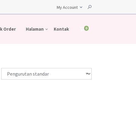
My Account
0
k Order
Halaman
Kontak