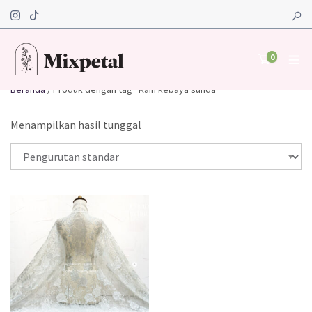
0
Beranda
/ Produk dengan tag “Kain kebaya sunda”
Menampilkan hasil tunggal