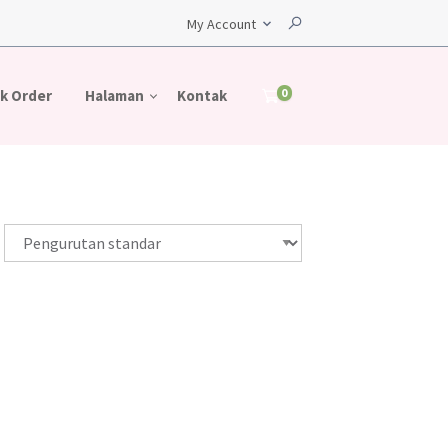
My Account
0
k Order
Halaman
Kontak