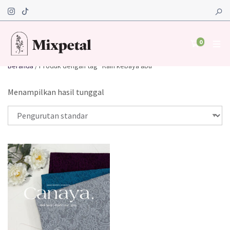
0
Beranda
/ Produk dengan tag “Kain kebaya abu”
Menampilkan hasil tunggal