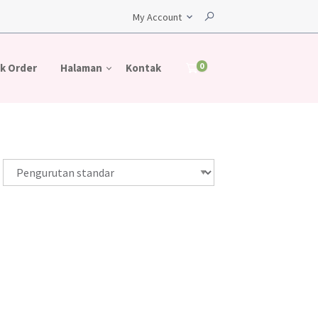
My Account
0
k Order
Halaman
Kontak