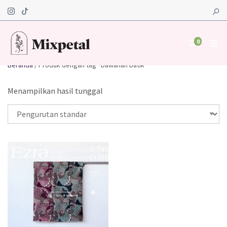
0
Beranda
/ Produk dengan tag “bawahan batik”
Menampilkan hasil tunggal