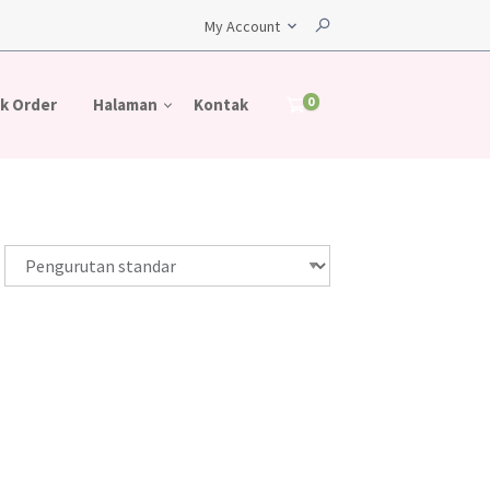
My Account
0
k Order
Halaman
Kontak