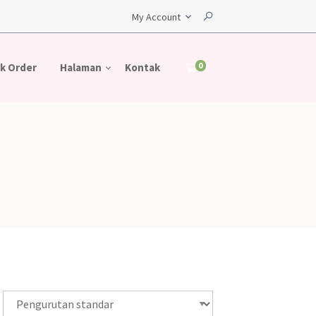
My Account
0
k Order
Halaman
Kontak